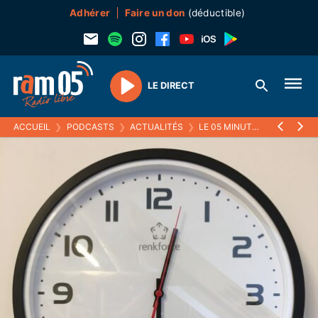
Adhérer
Faire un don
(déductible)
LE DIRECT
Play
ACCUEIL
❯
PODCASTS
❯
ACTUALITÉS
❯
LE 05 MINUTES
❯
27 MAI 2