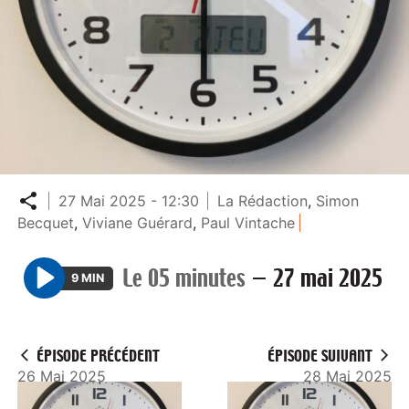
Partager
27 Mai 2025 - 12:30
La Rédaction
,
Simon
Becquet
,
Viviane Guérard
,
Paul Vintache
Le 05 minutes
—
27 mai 2025
9 MIN
P
l
a
ÉPISODE PRÉCÉDENT
ÉPISODE SUIVANT
y
26 Mai 2025
28 Mai 2025