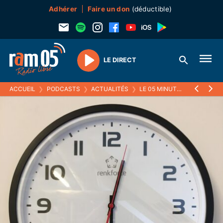
Adhérer
Faire un don
(déductible)
LE DIRECT
Play
ACCUEIL
❯
PODCASTS
❯
ACTUALITÉS
❯
LE 05 MINUTES
❯
27 MAI 2