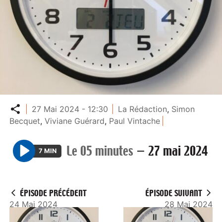
Partager
27 Mai 2024 - 12:30
La Rédaction
,
Simon
Becquet
,
Viviane Guérard
,
Paul Vintache
Le 05 minutes
—
27 mai 2024
7 MIN
P
l
a
ÉPISODE PRÉCÉDENT
ÉPISODE SUIVANT
y
24 Mai 2024
28 Mai 2024