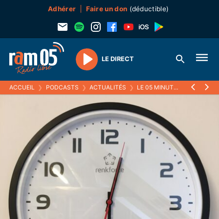
Adhérer
Faire un don
(déductible)
LE DIRECT
Play
ACCUEIL
❯
PODCASTS
❯
ACTUALITÉS
❯
LE 05 MINUTES
❯
27 DÉCE