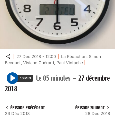
Partager
27 Déc 2018 - 12:00
La Rédaction
,
Simon
Becquet
,
Viviane Guérard
,
Paul Vintache
Le 05 minutes
—
27 décembre
16 MIN
P
2018
l
a
y
ÉPISODE PRÉCÉDENT
ÉPISODE SUIVANT
26 Déc 2018
28 Déc 2018