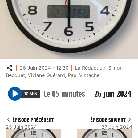
Partager
26 Juin 2024 - 12:30
La Rédaction
,
Simon
Becquet
,
Viviane Guérard
,
Paul Vintache
Le 05 minutes
—
26 juin 2024
10 MIN
P
l
a
ÉPISODE PRÉCÉDENT
ÉPISODE SUIVANT
y
25 Juin 2024
27 Juin 2024