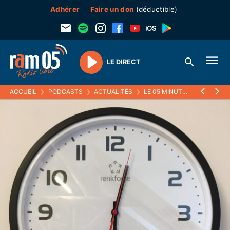
Adhérer
Faire un don
(déductible)
LE DIRECT
Play
ACCUEIL
❯
PODCASTS
❯
ACTUALITÉS
❯
LE 05 MINUTES
❯
26 JUIN 