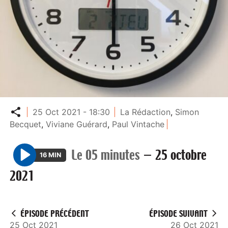
Partager
25 Oct 2021 - 18:30
La Rédaction
,
Simon
Becquet
,
Viviane Guérard
,
Paul Vintache
Le 05 minutes
—
25 octobre
16 MIN
P
2021
l
a
y
ÉPISODE PRÉCÉDENT
ÉPISODE SUIVANT
25 Oct 2021
26 Oct 2021