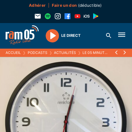
Adhérer
Faire un don
(déductible)
LE DIRECT
Play
ACCUEIL
❯
PODCASTS
❯
ACTUALITÉS
❯
LE 05 MINUTES
❯
25 OCTO