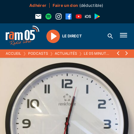
Adhérer
Faire un don
(déductible)
LE DIRECT
Play
ACCUEIL
❯
PODCASTS
❯
ACTUALITÉS
❯
LE 05 MINUTES
❯
25 NOVE