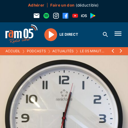
Adhérer
Faire un don
(déductible)
LE DIRECT
Play
ACCUEIL
❯
PODCASTS
❯
ACTUALITÉS
❯
LE 05 MINUTES
❯
25 JANVI