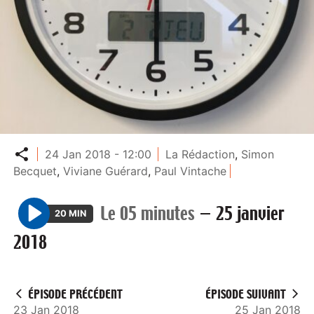
Partager
24 Jan 2018 - 12:00
La Rédaction
,
Simon
Becquet
,
Viviane Guérard
,
Paul Vintache
Le 05 minutes
—
25 janvier
20 MIN
P
2018
l
a
y
ÉPISODE PRÉCÉDENT
ÉPISODE SUIVANT
23 Jan 2018
25 Jan 2018