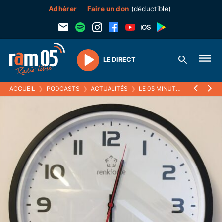
Adhérer
Faire un don
(déductible)
LE DIRECT
Play
ACCUEIL
❯
PODCASTS
❯
ACTUALITÉS
❯
LE 05 MINUTES
❯
23 JANVI