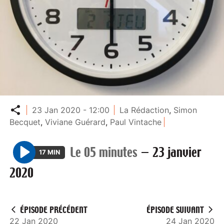
Partager
23 Jan 2020 - 12:00
La Rédaction
,
Simon
Becquet
,
Viviane Guérard
,
Paul Vintache
Le 05 minutes
—
23 janvier
17 MIN
P
2020
l
a
y
ÉPISODE PRÉCÉDENT
ÉPISODE SUIVANT
22 Jan 2020
24 Jan 2020