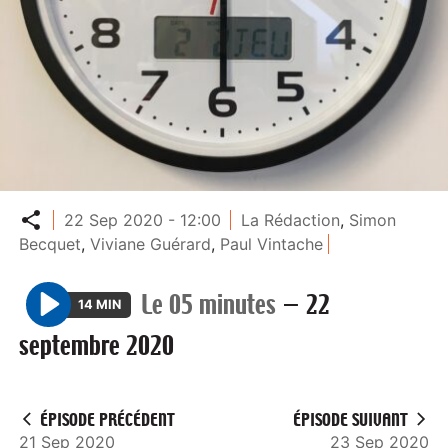
Partager
22 Sep 2020 - 12:00
La Rédaction
,
Simon
Becquet
,
Viviane Guérard
,
Paul Vintache
Le 05 minutes
—
22
14 MIN
P
septembre 2020
l
a
y
ÉPISODE PRÉCÉDENT
ÉPISODE SUIVANT
21 Sep 2020
23 Sep 2020