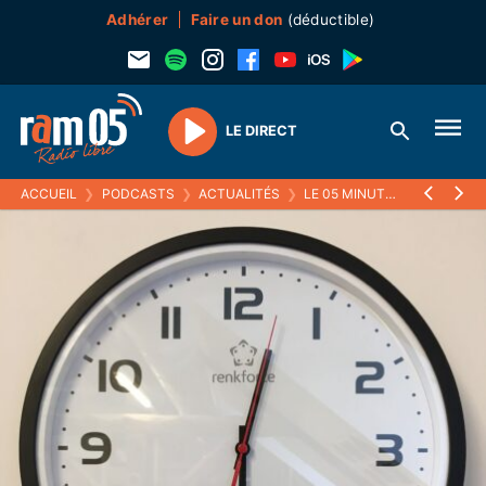
Adhérer
Faire un don
(déductible)
LE DIRECT
Play
ACCUEIL
❯
PODCASTS
❯
ACTUALITÉS
❯
LE 05 MINUTES
❯
22 SEPT