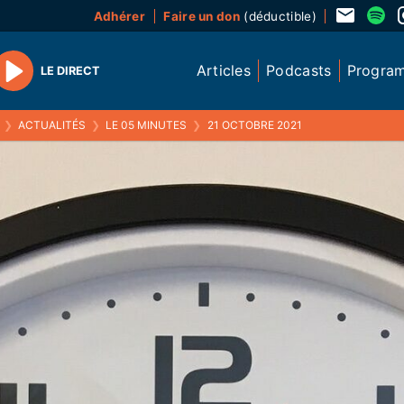
Adhérer
Faire un don
(déductible)
Articles
Podcasts
Progra
LE DIRECT
Play
❯
ACTUALITÉS
❯
LE 05 MINUTES
❯
21 OCTOBRE 2021