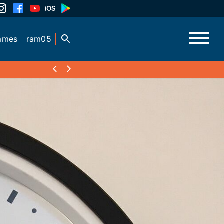
mmes
ram05