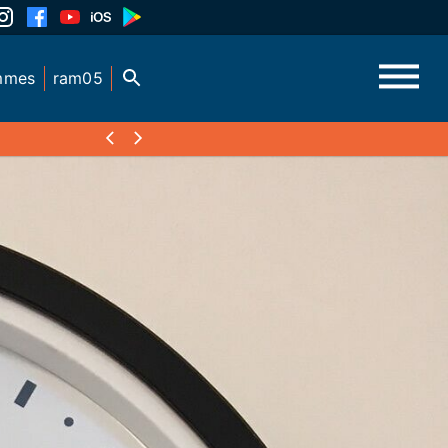
mmes
ram05