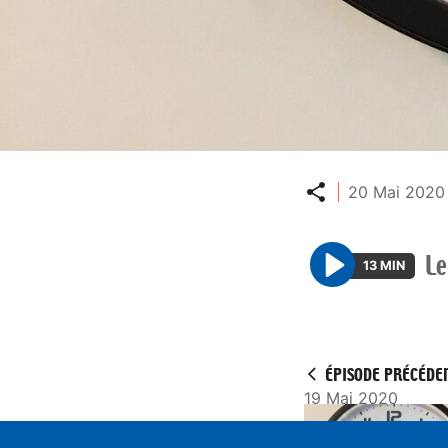
Partager
20 Mai 2020 
Le
13 MIN
P
l
a
y
ÉPISODE PRÉCÉDE
19 Mai 2020