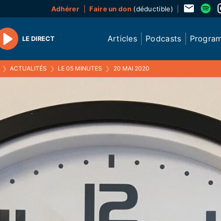
Adhérer
Faire un don
(déductible)
Articles
Podcasts
Progra
LE DIRECT
Play
❯
ACTUALITÉS
❯
LE 05 MINUTES
❯
20 MAI 2020