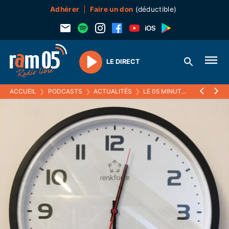
Adhérer
Faire un don
(déductible)
LE DIRECT
Play
ACCUEIL
❯
PODCASTS
❯
ACTUALITÉS
❯
LE 05 MINUTES
❯
19 MARS 