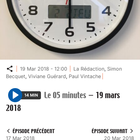
Partager
19 Mar 2018 - 12:00
La Rédaction
,
Simon
Becquet
,
Viviane Guérard
,
Paul Vintache
Le 05 minutes
—
19 mars
14 MIN
P
2018
l
a
y
ÉPISODE PRÉCÉDENT
ÉPISODE SUIVANT
17 Mar 2018
20 Mar 2018