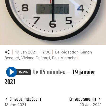
Partager
19 Jan 2021 - 12:00
La Rédaction
,
Simon
Becquet
,
Viviane Guérard
,
Paul Vintache
Le 05 minutes
—
19 janvier
15 MIN
P
2021
l
a
y
ÉPISODE PRÉCÉDENT
ÉPISODE SUIVANT
18 Jan 2021
20 Jan 2021