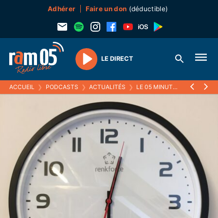
Adhérer
Faire un don
(déductible)
LE DIRECT
Play
ACCUEIL
❯
PODCASTS
❯
ACTUALITÉS
❯
LE 05 MINUTES
❯
19 JANVI