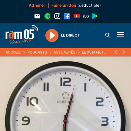
Adhérer
Faire un don
(déductible)
LE DIRECT
Play
ACCUEIL
❯
PODCASTS
❯
ACTUALITÉS
❯
LE 05 MINUTES
❯
18 OCTO