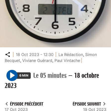
Partager
18 Oct 2023 - 12:30
La Rédaction
,
Simon
Becquet
,
Viviane Guérard
,
Paul Vintache
Le 05 minutes
—
18 octobre
6 MIN
P
2023
l
a
y
ÉPISODE PRÉCÉDENT
ÉPISODE SUIVANT
17 Oct 2023
19 Oct 2023