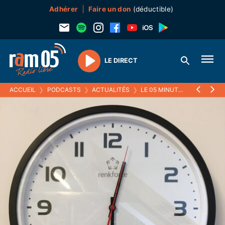
Adhérer
Faire un don
(déductible)
LE DIRECT
Play
ACCUEIL
❯
PODCASTS
❯
ACTUALITÉS
❯
LE 05 MINUTES
❯
18 MAI 2