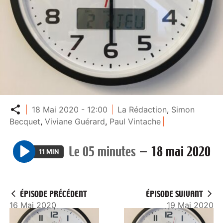
Partager
18 Mai 2020 - 12:00
La Rédaction
,
Simon
Becquet
,
Viviane Guérard
,
Paul Vintache
Le 05 minutes
—
18 mai 2020
11 MIN
P
l
a
ÉPISODE PRÉCÉDENT
ÉPISODE SUIVANT
y
16 Mai 2020
19 Mai 2020