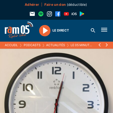
Adhérer
Faire un don
(déductible)
LE DIRECT
Play
ACCUEIL
❯
PODCASTS
❯
ACTUALITÉS
❯
LE 05 MINUTES
❯
17 OCTO