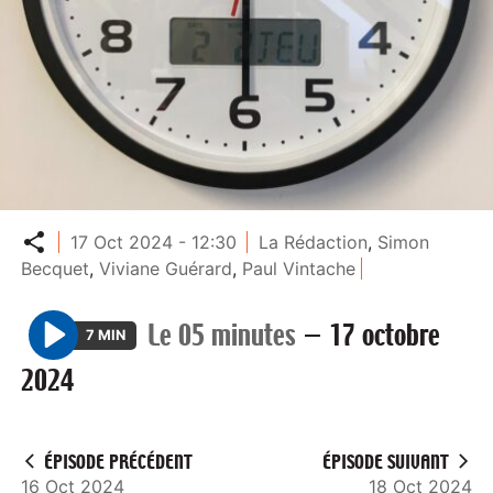
Partager
17 Oct 2024 - 12:30
La Rédaction
,
Simon
Becquet
,
Viviane Guérard
,
Paul Vintache
Le 05 minutes
—
17 octobre
7 MIN
P
2024
l
a
y
ÉPISODE PRÉCÉDENT
ÉPISODE SUIVANT
16 Oct 2024
18 Oct 2024