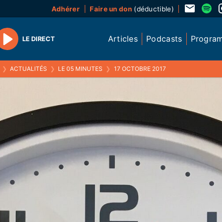
Adhérer
Faire un don
(déductible)
Articles
Podcasts
Progra
LE DIRECT
Play
❯
ACTUALITÉS
❯
LE 05 MINUTES
❯
17 OCTOBRE 2017