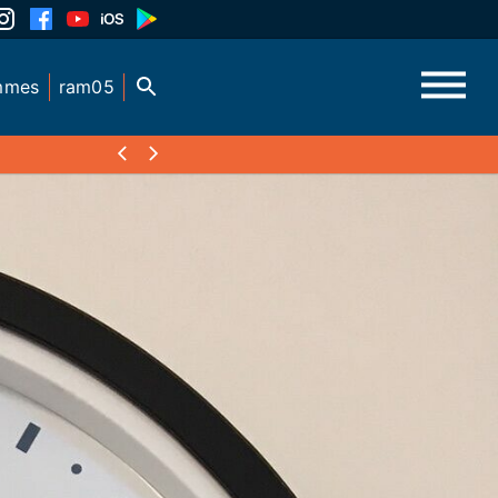
mmes
ram05