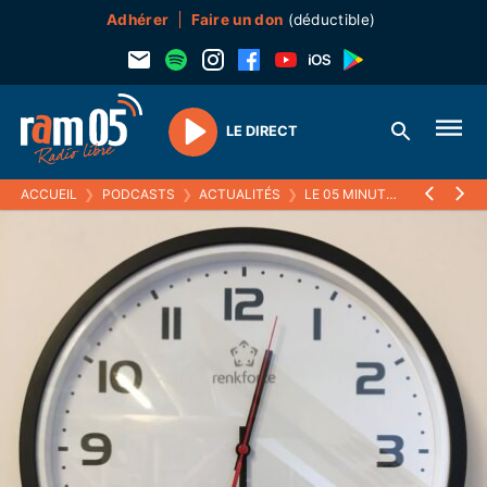
Adhérer
Faire un don
(déductible)
LE DIRECT
Play
ACCUEIL
❯
PODCASTS
❯
ACTUALITÉS
❯
LE 05 MINUTES
❯
17 MAI 2