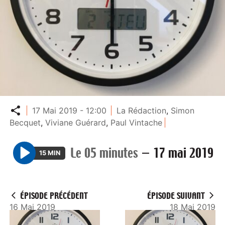
Partager
17 Mai 2019 - 12:00
La Rédaction
,
Simon
Becquet
,
Viviane Guérard
,
Paul Vintache
Le 05 minutes
—
17 mai 2019
15 MIN
P
l
a
ÉPISODE PRÉCÉDENT
ÉPISODE SUIVANT
y
16 Mai 2019
18 Mai 2019