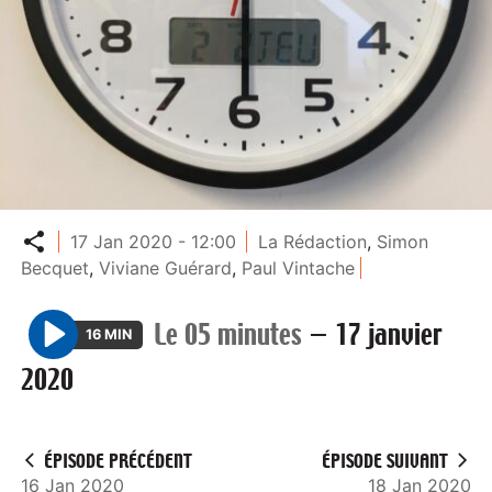
Partager
17 Jan 2020 - 12:00
La Rédaction
,
Simon
Becquet
,
Viviane Guérard
,
Paul Vintache
Le 05 minutes
—
17 janvier
16 MIN
P
2020
l
a
y
ÉPISODE PRÉCÉDENT
ÉPISODE SUIVANT
16 Jan 2020
18 Jan 2020