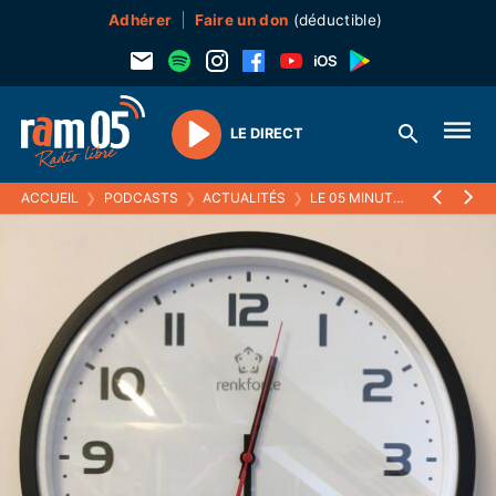
Adhérer
Faire un don
(déductible)
LE DIRECT
Play
ACCUEIL
❯
PODCASTS
❯
ACTUALITÉS
❯
LE 05 MINUTES
❯
17 JANVI