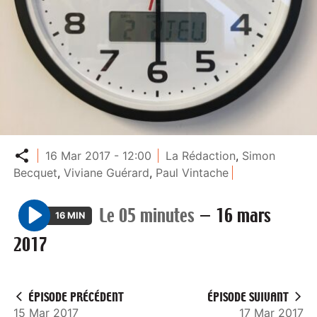
Partager
16 Mar 2017 - 12:00
La Rédaction
,
Simon
Becquet
,
Viviane Guérard
,
Paul Vintache
Le 05 minutes
—
16 mars
16 MIN
P
2017
l
a
y
ÉPISODE PRÉCÉDENT
ÉPISODE SUIVANT
15 Mar 2017
17 Mar 2017