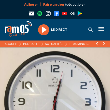
Adhérer
Faire un don
(déductible)
LE DIRECT
Play
ACCUEIL
❯
PODCASTS
❯
ACTUALITÉS
❯
LE 05 MINUTES
❯
16 MARS 