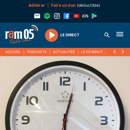
Adhérer
Faire un don
(déductible)
LE DIRECT
Play
ACCUEIL
❯
PODCASTS
❯
ACTUALITÉS
❯
LE 05 MINUTES
❯
15 OCTO