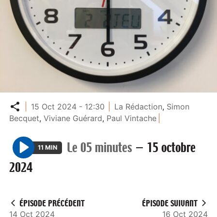
Partager
15 Oct 2024 - 12:30
La Rédaction
,
Simon
Becquet
,
Viviane Guérard
,
Paul Vintache
Le 05 minutes
—
15 octobre
11 MIN
P
2024
l
a
y
ÉPISODE PRÉCÉDENT
ÉPISODE SUIVANT
14 Oct 2024
16 Oct 2024