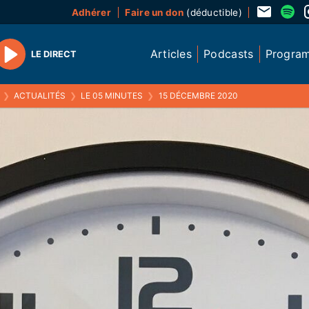
Adhérer
Faire un don
(déductible)
Articles
Podcasts
Progra
LE DIRECT
Play
❯
ACTUALITÉS
❯
LE 05 MINUTES
❯
15 DÉCEMBRE 2020