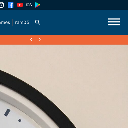
mmes
ram05