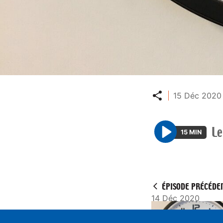
Partager
15 Déc 2020 
Le
15 MIN
P
l
a
y
ÉPISODE PRÉCÉDE
14 Déc 2020