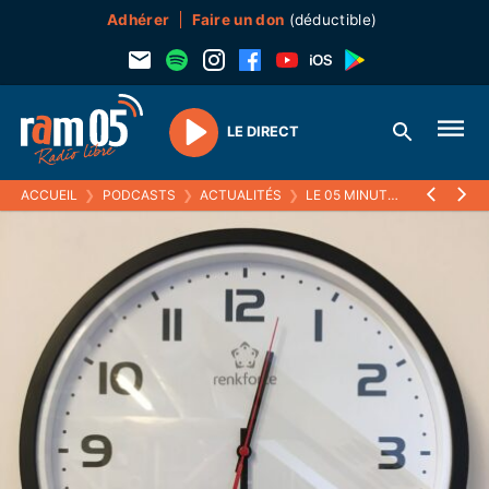
Adhérer
Faire un don
(déductible)
LE DIRECT
Play
ACCUEIL
❯
PODCASTS
❯
ACTUALITÉS
❯
LE 05 MINUTES
❯
13 MAI 2