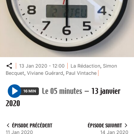
Partager
13 Jan 2020 - 12:00
La Rédaction
,
Simon
Becquet
,
Viviane Guérard
,
Paul Vintache
Le 05 minutes
—
13 janvier
16 MIN
P
2020
l
a
y
ÉPISODE PRÉCÉDENT
ÉPISODE SUIVANT
11 Jan 2020
14 Jan 2020