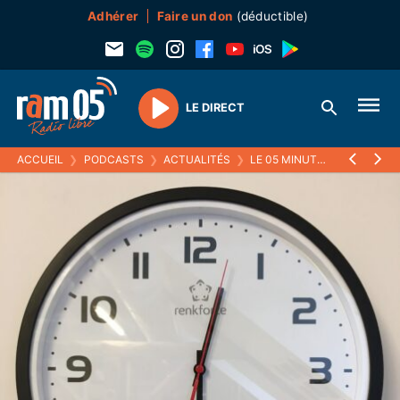
Adhérer
Faire un don
(déductible)
LE DIRECT
Play
ACCUEIL
❯
PODCASTS
❯
ACTUALITÉS
❯
LE 05 MINUTES
❯
13 JANVI