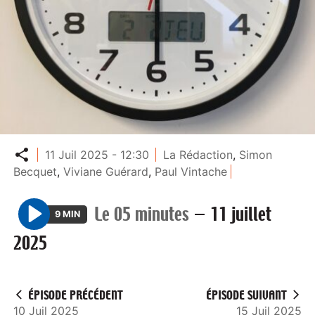
Partager
11 Juil 2025 - 12:30
La Rédaction
,
Simon
Becquet
,
Viviane Guérard
,
Paul Vintache
Le 05 minutes
—
11 juillet
9 MIN
P
2025
l
a
y
ÉPISODE PRÉCÉDENT
ÉPISODE SUIVANT
10 Juil 2025
15 Juil 2025