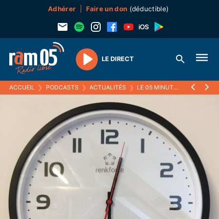
Adhérer
Faire un don
(déductible)
LE DIRECT
Play
ACCUEIL
❯
PODCASTS
❯
ACTUALITÉS
❯
LE 05 MINUTES
❯
11 JUILL