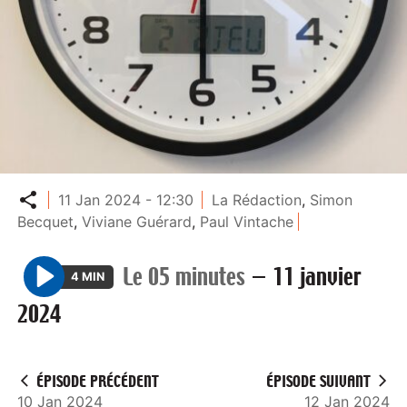
Partager
11 Jan 2024 - 12:30
La Rédaction
,
Simon
Becquet
,
Viviane Guérard
,
Paul Vintache
Le 05 minutes
—
11 janvier
4 MIN
P
2024
l
a
y
ÉPISODE PRÉCÉDENT
ÉPISODE SUIVANT
10 Jan 2024
12 Jan 2024