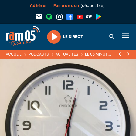
Adhérer
Faire un don
(déductible)
LE DIRECT
Play
ACCUEIL
❯
PODCASTS
❯
ACTUALITÉS
❯
LE 05 MINUTES
❯
11 JANVI