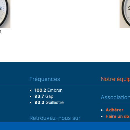
1
Fréquences
Notre équi
100.2
Embrun
93.7
Gap
Associatio
93.3
Guillestre
Adhérer
Faire un do
Retrouvez-nous sur
______________