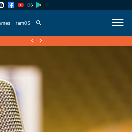
mmes
ram05