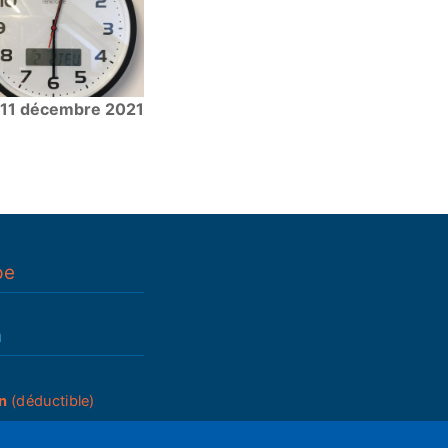
11 décembre 2021
pe
n
n
(déductible)
_____