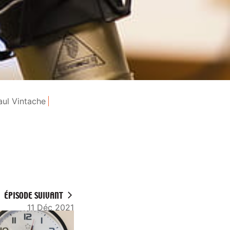
aul Vintache
ÉPISODE SUIVANT
11 Déc 2021