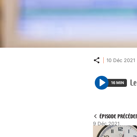
Partager
10 Déc 2021 
Le
16 MIN
P
l
a
y
ÉPISODE PRÉCÉDE
9 Déc 2021