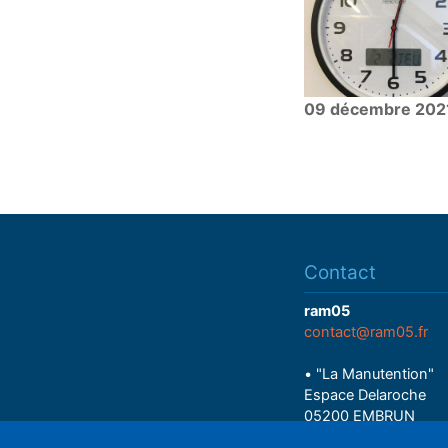
09 décembre 202
Contact
ram05
contact@ram05.fr
• "La Manutention"
Espace Delaroche
05200 EMBRUN
04 92 43 37 38