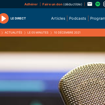
Adhérer
Faire un don
(déductible)
Articles
Podcasts
Progra
LE DIRECT
Play
❯
ACTUALITÉS
❯
LE 05 MINUTES
❯
10 DÉCEMBRE 2021