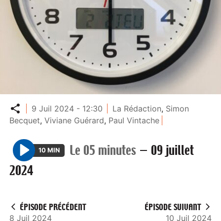
Partager
9 Juil 2024 - 12:30
La Rédaction
,
Simon
Becquet
,
Viviane Guérard
,
Paul Vintache
Le 05 minutes
—
09 juillet
10 MIN
P
2024
l
a
y
ÉPISODE PRÉCÉDENT
ÉPISODE SUIVANT
8 Juil 2024
10 Juil 2024