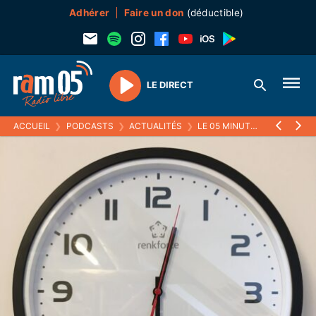
Adhérer
Faire un don
(déductible)
LE DIRECT
Play
ACCUEIL
❯
PODCASTS
❯
ACTUALITÉS
❯
LE 05 MINUTES
❯
09 JUILL