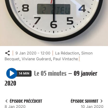
Partager
9 Jan 2020 - 12:00
La Rédaction
,
Simon
Becquet
,
Viviane Guérard
,
Paul Vintache
Le 05 minutes
—
09 janvier
14 MIN
P
2020
l
a
y
ÉPISODE PRÉCÉDENT
ÉPISODE SUIVANT
8 Jan 2020
10 Jan 2020