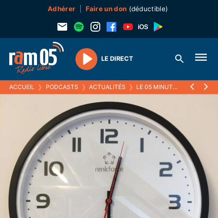
Adhérer
Faire un don
(déductible)
LE DIRECT
Play
ACCUEIL
❯
PODCASTS
❯
ACTUALITÉS
❯
LE 05 MINUTES
❯
09 JANVI