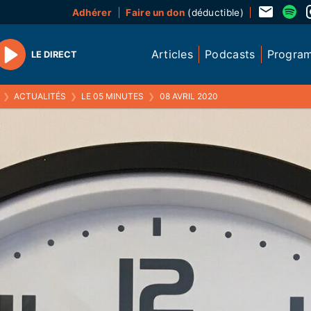
Adhérer
Faire un don
(déductible)
Articles
Podcasts
Progra
LE DIRECT
Play
❯
ACTUALITÉS
❯
LE 05 MINUTES
❯
08 AVRIL 2020