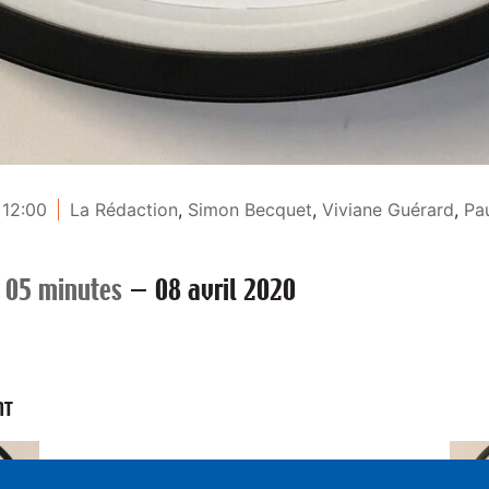
 12:00
La Rédaction
,
Simon Becquet
,
Viviane Guérard
,
Pa
 05 minutes
—
08 avril 2020
NT