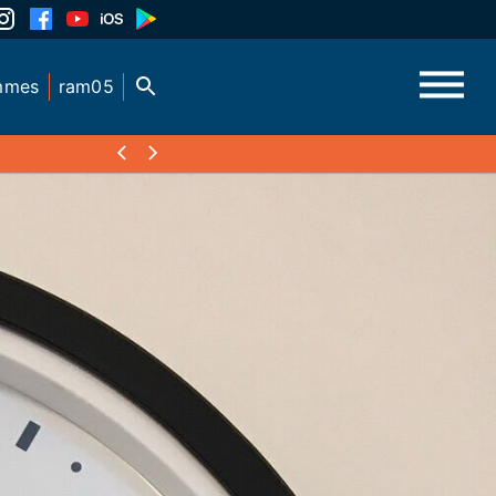
mmes
ram05