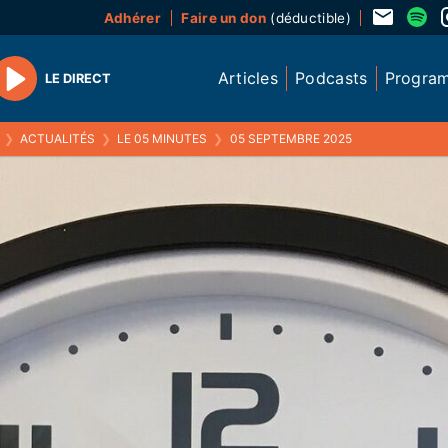
Adhérer
Faire un don
(déductible)
Articles
Podcasts
Progra
LE DIRECT
Play
❯
ACTUALITÉS
❯
LE 05 MINUTES
❯
05 SEPTEMBRE 2025