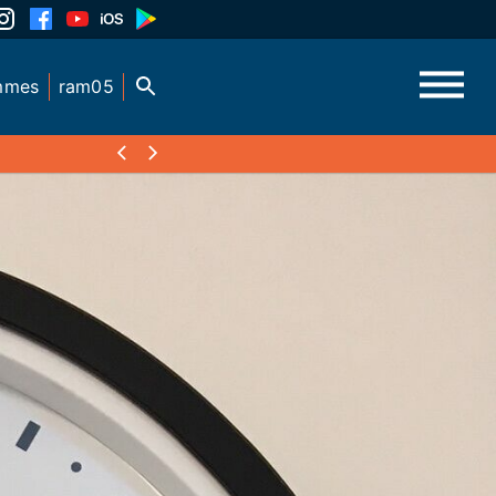
mmes
ram05