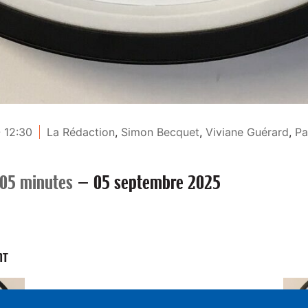
 12:30
La Rédaction
,
Simon Becquet
,
Viviane Guérard
,
Pa
 05 minutes
—
05 septembre 2025
NT