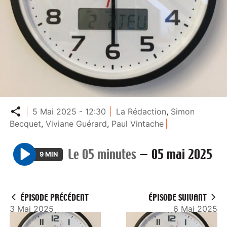
Partager
5 Mai 2025 - 12:30
La Rédaction
,
Simon
Becquet
,
Viviane Guérard
,
Paul Vintache
Le 05 minutes
—
05 mai 2025
9 MIN
P
l
a
ÉPISODE PRÉCÉDENT
ÉPISODE SUIVANT
y
3 Mai 2025
6 Mai 2025