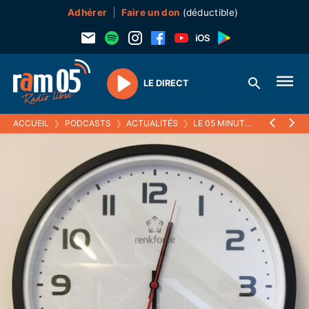
Adhérer
Faire un don
(déductible)
LE DIRECT
Play
ACCUEIL
❯
PODCASTS
❯
ACTUALITÉS
❯
LE 05 MINUTES
❯
05 MAI 2