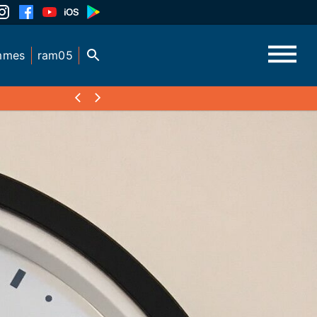
mmes
ram05