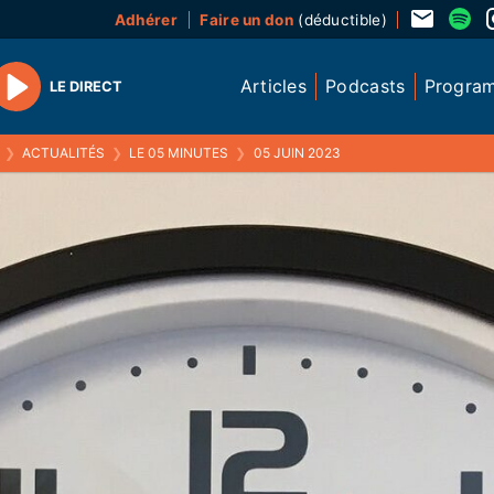
Adhérer
Faire un don
(déductible)
Articles
Podcasts
Progra
LE DIRECT
Play
❯
ACTUALITÉS
❯
LE 05 MINUTES
❯
05 JUIN 2023