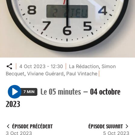
Partager
4 Oct 2023 - 12:30
La Rédaction
,
Simon
Becquet
,
Viviane Guérard
,
Paul Vintache
Le 05 minutes
—
04 octobre
7 MIN
P
2023
l
a
y
ÉPISODE PRÉCÉDENT
ÉPISODE SUIVANT
3 Oct 2023
5 Oct 2023