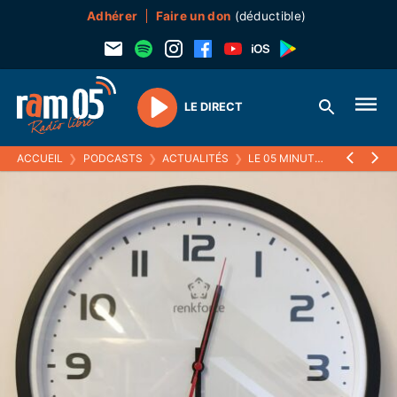
Adhérer
Faire un don
(déductible)
LE DIRECT
Play
ACCUEIL
❯
PODCASTS
❯
ACTUALITÉS
❯
LE 05 MINUTES
❯
04 OCTO