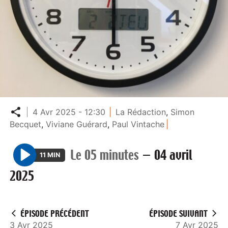
Partager
4 Avr 2025 - 12:30
La Rédaction
,
Simon
Becquet
,
Viviane Guérard
,
Paul Vintache
Le 05 minutes
—
04 avril
11 MIN
P
2025
l
a
y
ÉPISODE PRÉCÉDENT
ÉPISODE SUIVANT
3 Avr 2025
7 Avr 2025