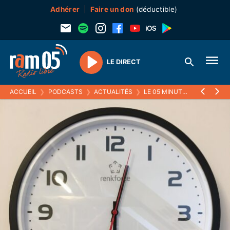
Adhérer
Faire un don
(déductible)
LE DIRECT
Play
ACCUEIL
❯
PODCASTS
❯
ACTUALITÉS
❯
LE 05 MINUTES
❯
04 AVRIL