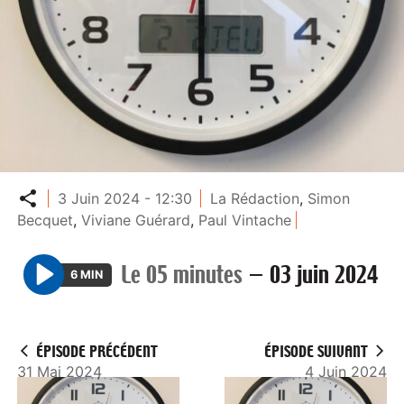
Partager
3 Juin 2024 - 12:30
La Rédaction
,
Simon
Becquet
,
Viviane Guérard
,
Paul Vintache
Le 05 minutes
—
03 juin 2024
6 MIN
P
l
a
ÉPISODE PRÉCÉDENT
ÉPISODE SUIVANT
y
31 Mai 2024
4 Juin 2024