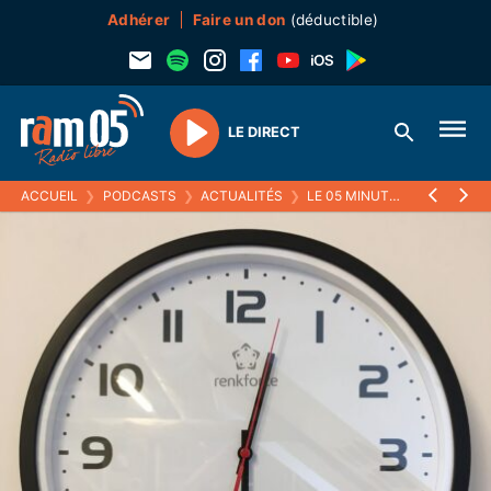
Adhérer
Faire un don
(déductible)
LE DIRECT
Play
ACCUEIL
❯
PODCASTS
❯
ACTUALITÉS
❯
LE 05 MINUTES
❯
03 JUIN 