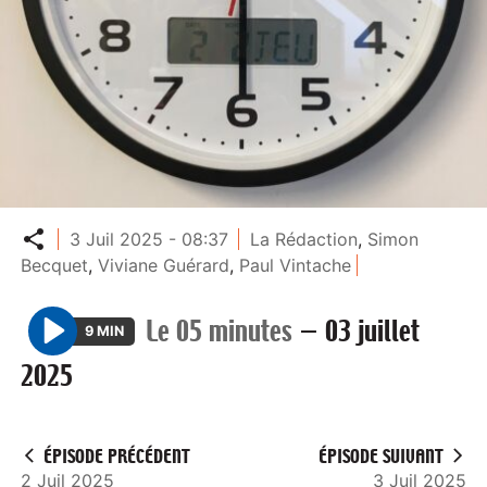
Partager
3 Juil 2025 - 08:37
La Rédaction
,
Simon
Becquet
,
Viviane Guérard
,
Paul Vintache
Le 05 minutes
—
03 juillet
9 MIN
P
2025
l
a
y
ÉPISODE PRÉCÉDENT
ÉPISODE SUIVANT
2 Juil 2025
3 Juil 2025