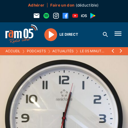
Adhérer
Faire un don
(déductible)
LE DIRECT
Play
ACCUEIL
❯
PODCASTS
❯
ACTUALITÉS
❯
LE 05 MINUTES
❯
03 JUILL