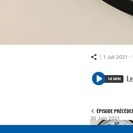
Partager
1 Juil 2021 -
Le
14 MIN
P
l
a
y
ÉPISODE PRÉCÉDE
30 Juin 2021