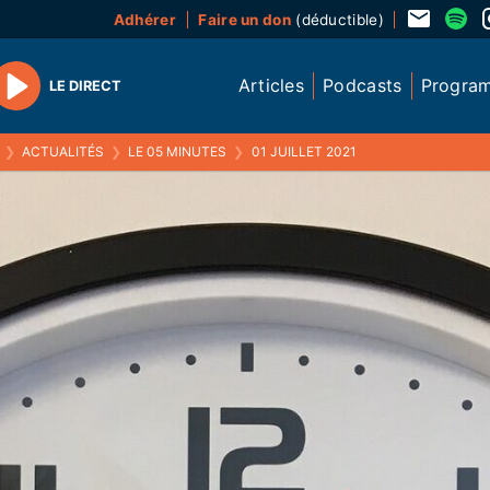
Adhérer
Faire un don
(déductible)
Articles
Podcasts
Progra
LE DIRECT
Play
❯
ACTUALITÉS
❯
LE 05 MINUTES
❯
01 JUILLET 2021