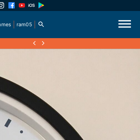
mmes
ram05