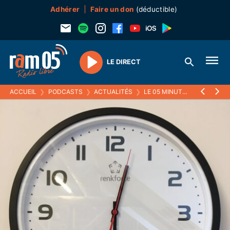
Adhérer
Faire un don
(déductible)
LE DIRECT
Play
ACCUEIL
❯
PODCASTS
❯
ACTUALITÉS
❯
LE 05 MINUTES
❯
01 DÉCE