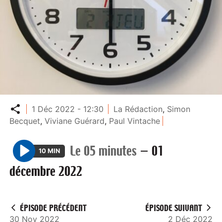
Partager
1 Déc 2022 - 12:30
La Rédaction
,
Simon
Becquet
,
Viviane Guérard
,
Paul Vintache
Le 05 minutes
—
01
10 MIN
P
décembre 2022
l
a
y
ÉPISODE PRÉCÉDENT
ÉPISODE SUIVANT
30 Nov 2022
2 Déc 2022