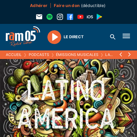
Adhérer
Faire un don
(déductible)
LE DIRECT
Play
ACCUEIL
❯
PODCASTS
❯
ÉMISSIONS MUSICALES
❯
LATINO AMERICA