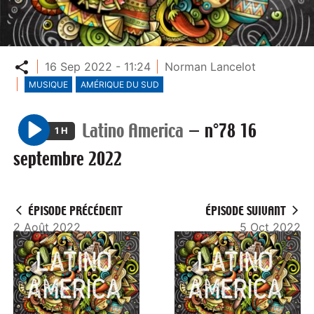
Partager
16 Sep 2022 - 11:24
Norman Lancelot
MUSIQUE
AMÉRIQUE DU SUD
Latino America
—
n°78 16
1 H
P
septembre 2022
l
a
y
ÉPISODE PRÉCÉDENT
ÉPISODE SUIVANT
2 Août 2022
5 Oct 2022