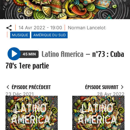
Partager
14 Avr 2022 - 19:00
Norman Lancelot
MUSIQUE
AMÉRIQUE DU SUD
Latino America
—
n°73 : Cuba
45 MIN
P
70's 1ere partie
l
a
y
ÉPISODE PRÉCÉDENT
ÉPISODE SUIVANT
23 Déc 2021
28 Avr 2022