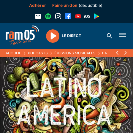
Adhérer
Faire un don
(déductible)
LE DIRECT
Play
ACCUEIL
❯
PODCASTS
❯
ÉMISSIONS MUSICALES
❯
LATINO AMERICA