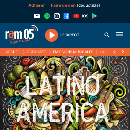
Adhérer
Faire un don
(déductible)
LE DIRECT
Play
ACCUEIL
❯
PODCASTS
❯
ÉMISSIONS MUSICALES
❯
LATINO AMERICA