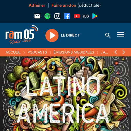
Adhérer
Faire un don
(déductible)
LE DIRECT
Play
ACCUEIL
❯
PODCASTS
❯
ÉMISSIONS MUSICALES
❯
LATINO AMERICA