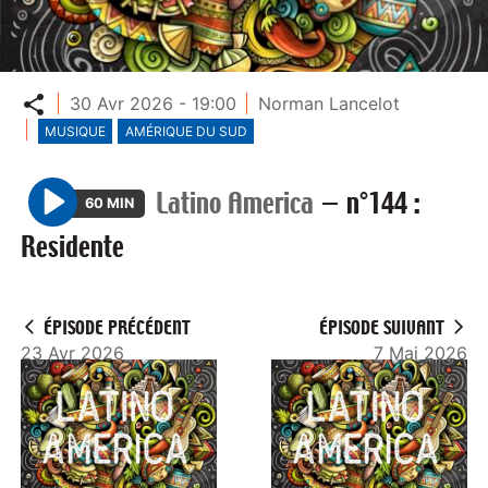
Partager
30 Avr 2026 - 19:00
Norman Lancelot
MUSIQUE
AMÉRIQUE DU SUD
Latino America
—
n°144 :
60 MIN
P
Residente
l
a
y
ÉPISODE PRÉCÉDENT
ÉPISODE SUIVANT
23 Avr 2026
7 Mai 2026