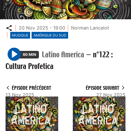
Partager
20 Nov 2025 - 19:00
Norman Lancelot
MUSIQUE
AMÉRIQUE DU SUD
Latino America
—
n°122 :
60 MIN
P
Cultura Profetica
l
a
y
ÉPISODE PRÉCÉDENT
ÉPISODE SUIVANT
13 Nov 2025
27 Nov 2025