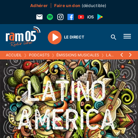
Adhérer
Faire un don
(déductible)
LE DIRECT
Play
ACCUEIL
❯
PODCASTS
❯
ÉMISSIONS MUSICALES
❯
LATINO AMERICA