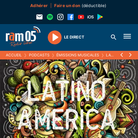
Adhérer
Faire un don
(déductible)
LE DIRECT
Play
ACCUEIL
❯
PODCASTS
❯
ÉMISSIONS MUSICALES
❯
LATINO AMERICA