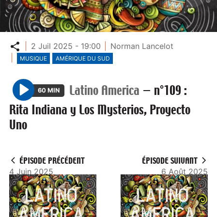
Partager
2 Juil 2025 - 19:00
Norman Lancelot
MUSIQUE
AMÉRIQUE DU SUD
Latino America
—
n°109 :
60 MIN
P
Rita Indiana y Los Mysterios, Proyecto
l
Uno
a
y
ÉPISODE PRÉCÉDENT
ÉPISODE SUIVANT
4 Juin 2025
6 Août 2025