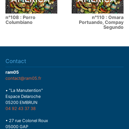
n°108 : Porro
n°110 : Omara
Columbiano
Portuando, Compay
Segundo
Contact
ram05
contact@ram05.fr
• "La Manutention"
Espace Delaroche
05200 EMBRUN
04 92 43 37 38
• 27 rue Colonel Roux
05000 GAP