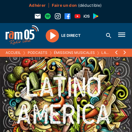
Adhérer
Faire un don
(déductible)
LE DIRECT
Play
ACCUEIL
❯
PODCASTS
❯
ÉMISSIONS MUSICALES
❯
LATINO AMERICA