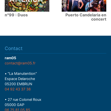
n°99 : Duos
Puerto Candelaria en
concert
Contact
ram05
contact@ram05.fr
• "La Manutention"
Espace Delaroche
05200 EMBRUN
04 92 43 37 38
• 27 rue Colonel Roux
05000 GAP
06 75 81 05 85