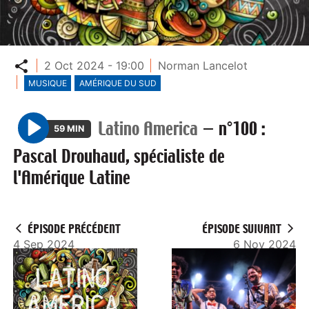
Partager
2 Oct 2024 - 19:00
Norman Lancelot
MUSIQUE
AMÉRIQUE DU SUD
Latino America
—
n°100 :
59 MIN
P
Pascal Drouhaud, spécialiste de
l
l'Amérique Latine
a
y
ÉPISODE PRÉCÉDENT
ÉPISODE SUIVANT
4 Sep 2024
6 Nov 2024