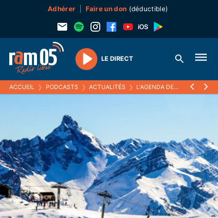
Adhérer
Faire un don
(déductible)
LE DIRECT
Play
ACCUEIL
❯
PODCASTS
❯
ACTUALITÉS
❯
L'AGENDA DES NEIGES
❯
3