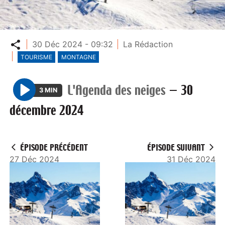
Partager
30 Déc 2024 - 09:32
La Rédaction
TOURISME
MONTAGNE
L'Agenda des neiges
—
30
3 MIN
P
décembre 2024
l
a
y
ÉPISODE PRÉCÉDENT
ÉPISODE SUIVANT
27 Déc 2024
31 Déc 2024