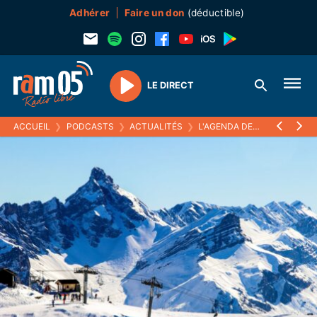
Adhérer
Faire un don
(déductible)
LE DIRECT
Play
ACCUEIL
❯
PODCASTS
❯
ACTUALITÉS
❯
L'AGENDA DES NEIGES
❯
14