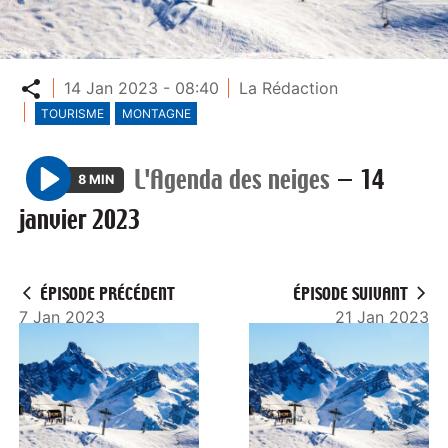
Partager
14 Jan 2023 - 08:40
La Rédaction
TOURISME
MONTAGNE
L'Agenda des neiges
—
14
8 MIN
P
janvier 2023
l
a
y
ÉPISODE PRÉCÉDENT
ÉPISODE SUIVANT
7 Jan 2023
21 Jan 2023