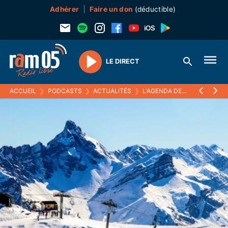
Adhérer
Faire un don
(déductible)
LE DIRECT
Play
ACCUEIL
❯
PODCASTS
❯
ACTUALITÉS
❯
L'AGENDA DES NEIGES
❯
13