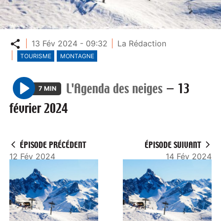
Partager
13 Fév 2024 - 09:32
La Rédaction
TOURISME
MONTAGNE
L'Agenda des neiges
—
13
7 MIN
P
février 2024
l
a
y
ÉPISODE PRÉCÉDENT
ÉPISODE SUIVANT
12 Fév 2024
14 Fév 2024