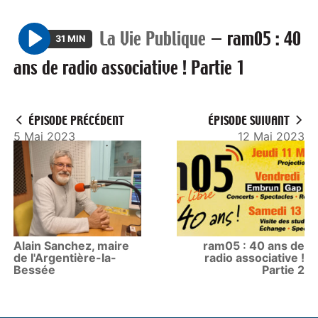
La Vie Publique
—
ram05 : 40
31 MIN
P
ans de radio associative ! Partie 1
l
a
y
ÉPISODE PRÉCÉDENT
ÉPISODE SUIVANT
5 Mai 2023
12 Mai 2023
Alain Sanchez, maire
ram05 : 40 ans de
de l'Argentière-la-
radio associative !
Bessée
Partie 2