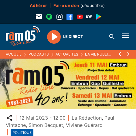
Adhérer
Faire un don
(déductible)
LE DIRECT
Play
ACCUEIL
❯
PODCASTS
❯
ACTUALITÉS
❯
LA VIE PUBLIQUE
❯
RAM05 :
Partager
12 Mai 2023 - 12:00
La Rédaction
,
Paul
Vintache
,
Simon Becquet
,
Viviane Guérard
POLITIQUE